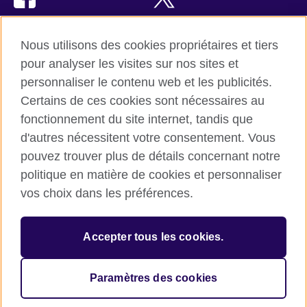
TikTok
Instagram
Nous utilisons des cookies propriétaires et tiers
Youtube
pour analyser les visites sur nos sites et
personnaliser le contenu web et les publicités.
Certains de ces cookies sont nécessaires au
fonctionnement du site internet, tandis que
British Council Global
d'autres nécessitent votre consentement. Vous
Confidentialité et conditions d'utilisation
pouvez trouver plus de détails concernant notre
Cookies
politique en matière de cookies et personnaliser
Plan du site
vos choix dans les préférences.
© 2026 British Council
Accepter tous les cookies.
L’agence britannique internationale dédiée aux domaines de
l’éducation et des relations culturelles. Une association caritative
enregistrée : 209131 (Angleterre et Pays de Galles), SC037733
Paramètres des cookies
(Ecosse).