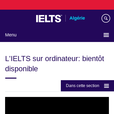
Skip
to
main
Algérie
content
Menu
Choose
your
L'IELTS sur ordinateur: bientôt
language
disponible
Dans cette section