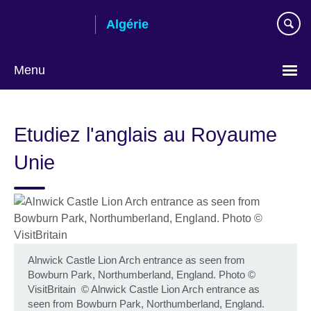
Skip
Algérie
to
main
content
Menu
Choose
your
Etudiez l'anglais au Royaume
language
Unie
Alnwick Castle Lion Arch entrance as seen from
Bowburn Park, Northumberland, England. Photo ©
VisitBritain
©
Alnwick Castle Lion Arch entrance as
seen from Bowburn Park, Northumberland, England.