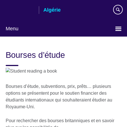
Skip
Algérie
to
main
content
Menu
Choose
your
Bourses d’étude
language
Bourses d’étude, subventions, prix, prêts… plusieurs
options se présentent pour le soutien financier des
étudiants internationaux qui souhaiteraient étudier au
Royaume-Uni.
Pour rechercher des bourses britanniques et en savoir