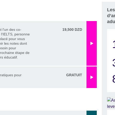
Les
d’a
adu
 l'un des co-
19,500 DZD
 l'IELTS, personne
placé pour vous
nir les notes dont
esoin pour
prochaine étape de
rs éducatif.
pratiques pour
GRATUIT