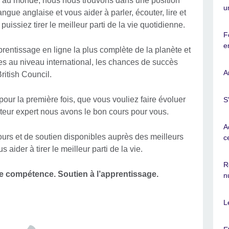
is au monde, nous nous trouvons dans une position
u
gue anglaise et vous aider à parler, écouter, lire et
uissiez tirer le meilleur parti de la vie quotidienne.
F
e
prentissage en ligne la plus complète de la planète et
es au niveau international, les chances de succès
A
ritish Council.
our la première fois, que vous vouliez faire évoluer
S
teur expert nous avons le bon cours pour vous.
A
rs et de soutien disponibles auprès des meilleurs
c
aider à tirer le meilleur parti de la vie.
R
de compétence. Soutien à l’apprentissage.
n
L