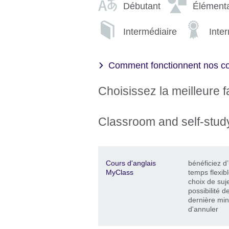
Débutant
Élémenta
Intermédiaire
Inter
Comment fonctionnent nos co
Choisissez la meilleure 
Classroom and self-stud
Description
Location
Price
Cours d'anglais
bénéficiez d
MyClass
temps flexib
choix de suje
possibilité d
dernière minu
d'annuler