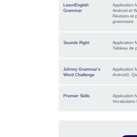
Description
Location
Price
LearnEnglish
Application 
Grammar
Android et 
Révision et 
grammaire
Description
Location
Price
Sounds Right
Application 
Tableau de 
Description
Location
Price
Johnny Grammar's
Application 
Word Challenge
Android). Qu
Description
Location
Price
Premier Skills
Application 
Vocabulaire 