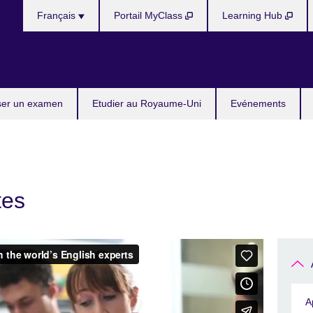
Choose
Français
Portail MyClass
Learning Hub
your
language
ser un examen
Etudier au Royaume-Uni
Evénements
tes
A