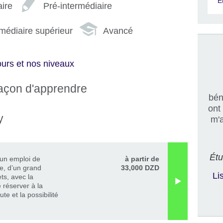
E
ire
Pré-intermédiaire
médiaire supérieur
Avancé
urs et nos niveaux
façon d'apprendre
bén
ont
y
m'a
Étu
’un emploi de
à partir de
le, d’un grand
33,000 DZD
Li
ts, avec la
e réserver à la
te et la possibilité