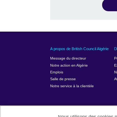
A propos de British Council Algérie
D
Message du directeur
P
Notre action en Algérie
E
Emplois
N
Salle de presse
A
Notre service à la clientèle
Nous utilisons des cookies pr