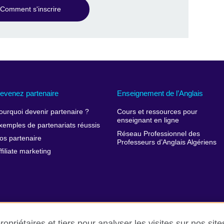
Comment s'inscrire
evenez partenaire
Enseignement de l’Anglais
ourquoi devenir partenaire ?
Cours et ressources pour
enseignant en ligne
xemples de partenariats réussis
Réseau Professionnel des
os partenaire
Professeurs d’Anglais Algériens
ffiliate marketing
opriétaires et tiers pour analyser les visites sur nos sit