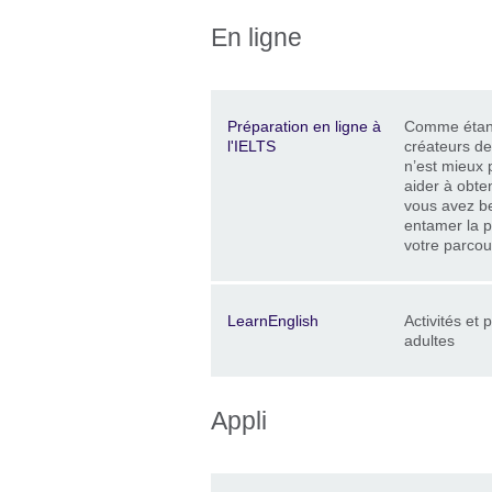
En ligne
Description
Location
Price
Préparation en ligne à
Comme étant
l'IELTS
créateurs de
n’est mieux 
aider à obte
vous avez b
entamer la 
votre parcou
Description
Location
Price
LearnEnglish
Activités et 
adultes
Appli