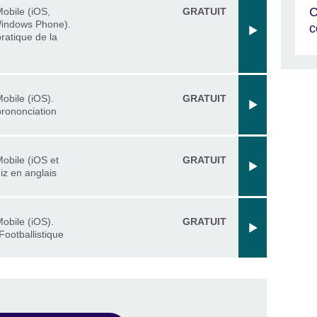
C
Mobile (iOS,
GRATUIT
Windows Phone).
c
pratique de la
Mobile (iOS).
GRATUIT
prononciation
Mobile (iOS et
GRATUIT
iz en anglais
Mobile (iOS).
GRATUIT
Footballistique