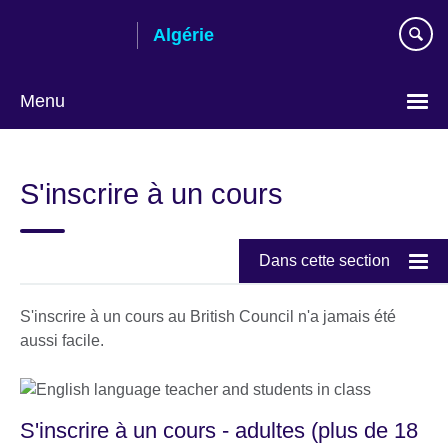
Skip
Algérie
to
main
content
Menu
Choose
your
S'inscrire à un cours
language
Dans cette section
S'inscrire à un cours au British Council n'a jamais été
aussi facile.
S'inscrire à un cours - adultes (plus de 18