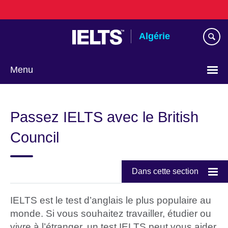
Skip
to
main
Algérie
content
Menu
Choose
your
Passez IELTS avec le British
language
Council
Dans cette section
IELTS est le test d’anglais le plus populaire au
monde. Si vous souhaitez travailler, étudier ou
vivre à l’étranger, un test IELTS peut vous aider