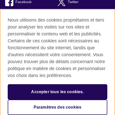
Facebook
Twitter
TikTok
Instagram
Nous utilisons des cookies propriétaires et tiers
Youtube
pour analyser les visites sur nos sites et
personnaliser le contenu web et les publicités.
Certains de ces cookies sont nécessaires au
fonctionnement du site internet, tandis que
British Council Global
d'autres nécessitent votre consentement. Vous
Confidentialité et conditions d'utilisation
pouvez trouver plus de détails concernant notre
Cookies
politique en matière de cookies et personnaliser
Plan du site
vos choix dans les préférences.
© 2026 British Council
Accepter tous les cookies.
L’agence britannique internationale dédiée aux domaines de
l’éducation et des relations culturelles. Une association caritative
enregistrée : 209131 (Angleterre et Pays de Galles), SC037733
Paramètres des cookies
(Ecosse).