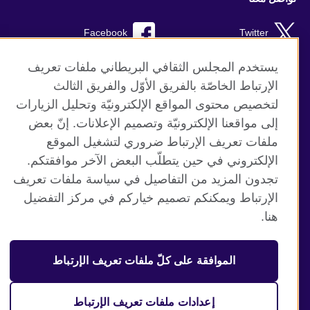
Facebook
Twitter
TikTok
Instagram
يستخدم المجلس الثقافي البريطاني ملفات تعريف
الإرتباط الخاصّة بالفريق الأوّل والفريق الثالث
Youtube
لتخصيص محتوى المواقع الإلكترونيّة وتحليل الزيارات
إلى مواقعنا الإلكترونيّة وتصميم الإعلانات. إنّ بعض
ملفات تعريف الإرتباط ضروري لتشغيل الموقع
الإلكتروني في حين يتطلّب البعض الآخر موافقتكم.
موقع المجلس الثقافي البريطاني العالمي
تجدون المزيد من التفاصيل في سياسة ملفات تعريف
الخصوصية وشروط الاستخدام
الإرتباط ويمكنكم تصميم خياركم في مركز التفضيل
ملفات تعريف الإرتباط
هنا.
خارطة الموقع
الموافقة على كلّ ملفات تعريف الإرتباط
© 2026 British Council
منظمة المملكة المتحدة الدولية للعلاقات الثقافية والفرص
التعليمية. جمعية خيرية مسجلة تحت رقم 209131 (إنجلترا وويلز)
إعدادات ملفات تعريف الإرتباط
وSC03773 (اسكتلندا).