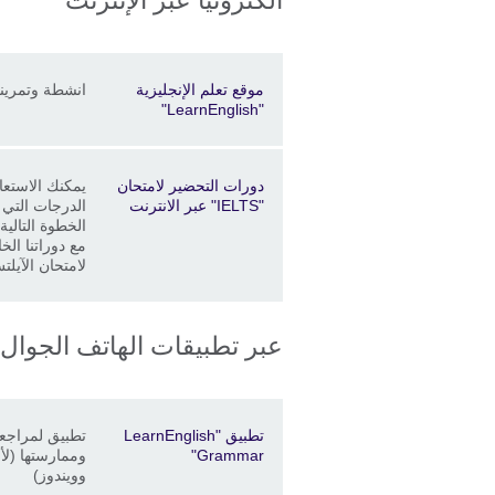
Price
الموقع
Description
موقع تعلم الإنجليزية
انشطة وتمرينا
"LearnEnglish"
Price
الموقع
Description
دورات التحضير لامتحان
يمكنك الاستعان
"IELTS" عبر الانترنت
الدرجات التي ت
الخطوة التالية
مع دوراتنا الخ
لامتحان الآيلت
عبر تطبيقات الهاتف الجوال
Price
الموقع
Description
تطبيق "LearnEnglish
تطبيق لمراجعة
Grammar"
وممارستها (لأ
وويندوز)