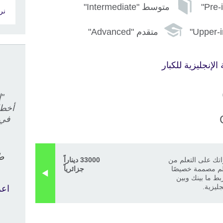
متوسط "Intermediate"
نر
متقدم "Advanced"
لإنجليزية للكبار
"إ
أخطا
في 
طا
اتك على التعلم من
33000 ديناراً
لم مصممة خصيصًا
جزائرياً
ط ما بينك وبين
جليزية.
اعر
د