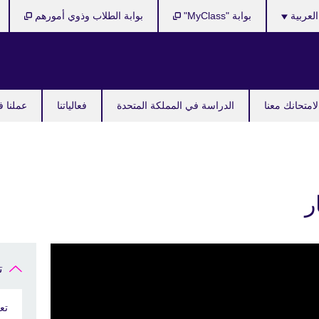
Cho
العربية
بوابة "MyClass"
بوابة الطلاب وذوي أمورهم
y
langu
امتحانك معنا
الدراسة في المملكة المتحدة
فعالياتنا
عملنا ف
ر
ت
تع