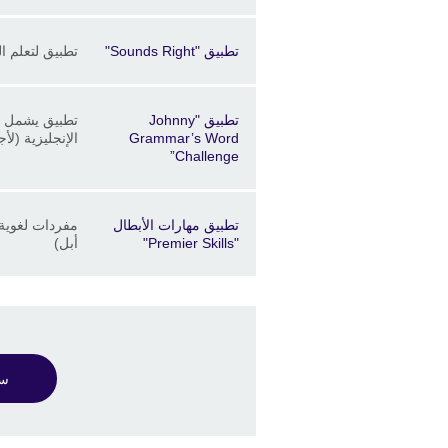
Price
الموقع
Description
تطبيق "Sounds Right"
تطبيق لتعلم ا
Price
الموقع
Description
تطبيق "Johnny
تطبيق يشمل اخت
Grammar’s Word
الإنجليزية (لأ
Challenge”
Price
الموقع
Description
تطبيق مهارات الأبطال
مفردات لغوية 
"Premier Skills"
أبل)
سج