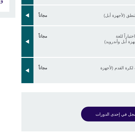
وا
لنطق (لأجهزة أبل)
مجاناً
باراً للغة
مجاناً
جهزة أبل وأندرويد)
لكرة القدم (لأجهزة
مجاناً
ل في إحدى الدورات