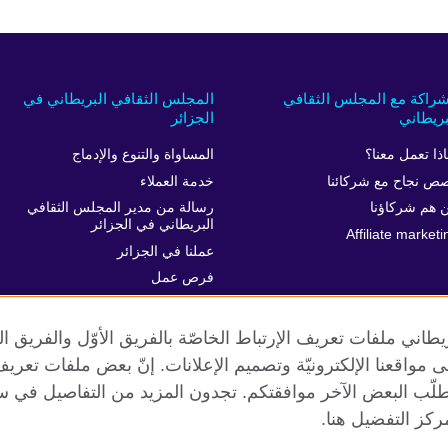
شراكة مع المجلس الثقافي
المجلس الثقافي البريطاني في
بريطاني
الجزائر
اذا تعمل معنا؟
المساواة والتنوع والإدماج
ص نجاح مع شركائنا
خدمة العملاء
 هم شركاؤنا
رسالة من مدير المجلس الثقافي
البريطاني في الجزائر
Affiliate marketi
عملنا في الجزائر
فرص عمل
الركن الصحفي
طاني ملفات تعريف الإرتباط الخاصّة بالفريق الأوّل والفريق 
 إلى مواقعنا الإلكترونيّة وتصميم الإعلانات. إنّ بعض ملفات تع
طلّب البعض الآخر موافقتكم. تجدون المزيد من التفاصيل في س
الخصوصية وشروط الاستخدام
ملفات تعريف الإرتباط
خارطة الموق
كز التفضيل هنا.