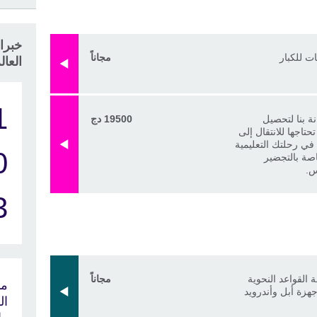
خبراء
ت للكبار
مجاناً
العال
1
ة بنا لتحصيل
19500 دج
حتاجها للانتقال إلى
 في رحلتك التعليمية
0
اصة بالتجضير
س.
3
 القواعد النحوية
مجاناً
ما
جهزة أبل وأندرويد
ال