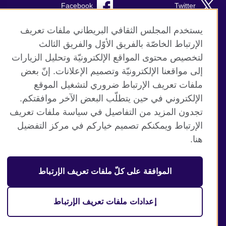
Facebook
Twitter
TikTok
Instagram
يستخدم المجلس الثقافي البريطاني ملفات تعريف
الإرتباط الخاصّة بالفريق الأوّل والفريق الثالث
Youtube
لتخصيص محتوى المواقع الإلكترونيّة وتحليل الزيارات
إلى مواقعنا الإلكترونيّة وتصميم الإعلانات. إنّ بعض
ملفات تعريف الإرتباط ضروري لتشغيل الموقع
الإلكتروني في حين يتطلّب البعض الآخر موافقتكم.
موقع المجلس الثقافي البريطاني العالمي
تجدون المزيد من التفاصيل في سياسة ملفات تعريف
الخصوصية وشروط الاستخدام
الإرتباط ويمكنكم تصميم خياركم في مركز التفضيل
ملفات تعريف الإرتباط
هنا.
خارطة الموقع
الموافقة على كلّ ملفات تعريف الإرتباط
© 2026 British Council
منظمة المملكة المتحدة الدولية للعلاقات الثقافية والفرص
التعليمية. جمعية خيرية مسجلة تحت رقم 209131 (إنجلترا وويلز)
إعدادات ملفات تعريف الإرتباط
وSC03773 (اسكتلندا).