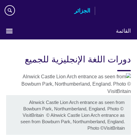
Skip
الجزائر
to
main
content
القائمة
Choose
your
دورات اللغة الإنجليزية للجميع
language
Alnwick Castle Lion Arch entrance as seen from
Bowburn Park, Northumberland, England. Photo ©
VisitBritain
©
Alnwick Castle Lion Arch entrance as
seen from Bowburn Park, Northumberland, England.
Photo ©VisitBritain