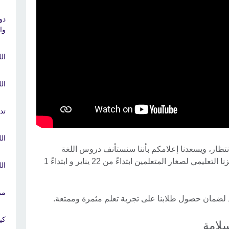
دو
وا
الل
الل
تد
ال
نتظار، ويسعدنا إعلامكم بأننا سنستأنف دروس اللغة
الإنجليزية التي تجري وجهاً لوجه في مركزنا التعليمي لصغار المتعلمين ابتداءً من 22 يناير و ابتداءً 1
ال
مر
د لضمان حصول طلابنا على تجربة تعلم مثمرة وممتعة.
كي
لسلامة