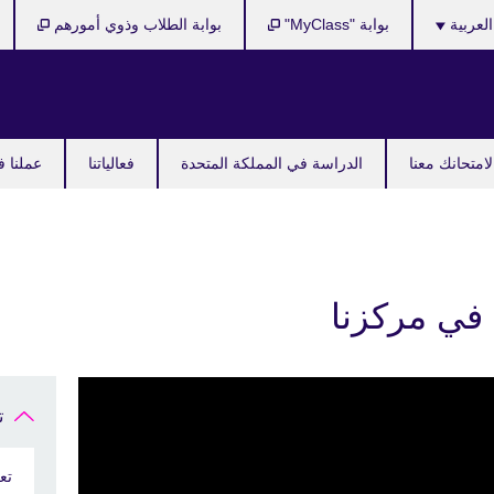
Cho
العربية
بوابة "MyClass"
بوابة الطلاب وذوي أمورهم
y
langu
امتحانك معنا
الدراسة في المملكة المتحدة
فعالياتنا
عملنا ف
 في مركزنا
ت
تع