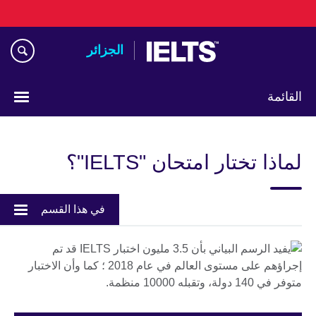
Skip
to
main
الجزائر
content
القائمة
Choose
your
لماذا تختار امتحان "IELTS"؟
language
في هذا القسم