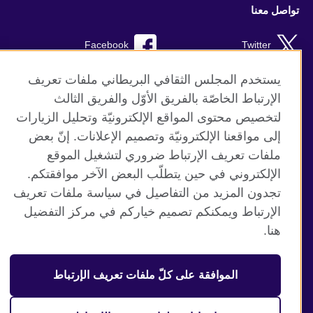
تواصل معنا
Facebook
Twitter
TikTok
Instagram
يستخدم المجلس الثقافي البريطاني ملفات تعريف
الإرتباط الخاصّة بالفريق الأوّل والفريق الثالث
Youtube
لتخصيص محتوى المواقع الإلكترونيّة وتحليل الزيارات
إلى مواقعنا الإلكترونيّة وتصميم الإعلانات. إنّ بعض
ملفات تعريف الإرتباط ضروري لتشغيل الموقع
الإلكتروني في حين يتطلّب البعض الآخر موافقتكم.
موقع المجلس الثقافي البريطاني العالمي
تجدون المزيد من التفاصيل في سياسة ملفات تعريف
الخصوصية وشروط الاستخدام
الإرتباط ويمكنكم تصميم خياركم في مركز التفضيل
ملفات تعريف الإرتباط
هنا.
خارطة الموقع
الموافقة على كلّ ملفات تعريف الإرتباط
© 2026 British Council
منظمة المملكة المتحدة الدولية للعلاقات الثقافية والفرص
التعليمية. جمعية خيرية مسجلة تحت رقم 209131 (إنجلترا وويلز)