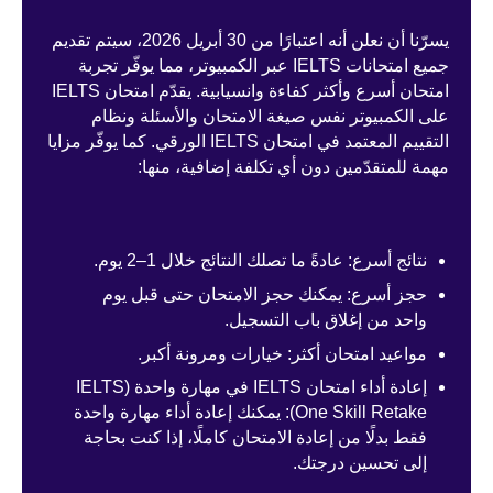
يسرّنا أن نعلن أنه اعتبارًا من 30 أبريل 2026، سيتم تقديم
جميع امتحانات IELTS عبر الكمبيوتر، مما يوفّر تجربة
امتحان أسرع وأكثر كفاءة وانسيابية. يقدّم امتحان IELTS
على الكمبيوتر نفس صيغة الامتحان والأسئلة ونظام
التقييم المعتمد في امتحان IELTS الورقي. كما يوفّر مزايا
مهمة للمتقدّمين دون أي تكلفة إضافية، منها:
نتائج أسرع: عادةً ما تصلك النتائج خلال 1–2 يوم.
حجز أسرع: يمكنك حجز الامتحان حتى قبل يوم
واحد من إغلاق باب التسجيل.
مواعيد امتحان أكثر: خيارات ومرونة أكبر.
إعادة أداء امتحان IELTS في مهارة واحدة (IELTS
One Skill Retake): يمكنك إعادة أداء مهارة واحدة
فقط بدلًا من إعادة الامتحان كاملًا، إذا كنت بحاجة
إلى تحسين درجتك.