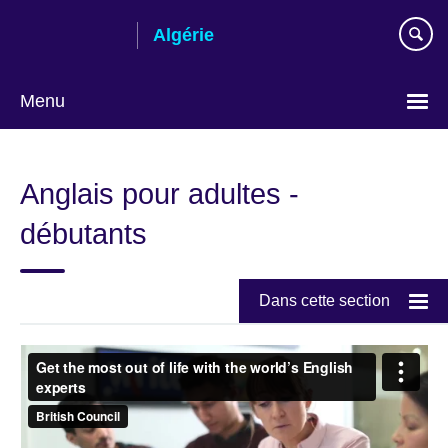
Skip
Algérie
to
main
content
Menu
Choose
your
Anglais pour adultes -
language
débutants
Dans cette section