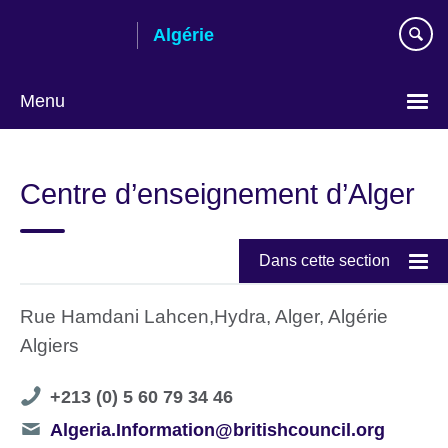
Skip
Algérie
to
main
content
Menu
Choose
your
Centre d’enseignement d’Alger
language
Dans cette section
Rue Hamdani Lahcen,Hydra, Alger, Algérie
Algiers
Telephone
+213 (0) 5 60 79 34 46
number
Telephone
Algeria.Information@britishcouncil.org