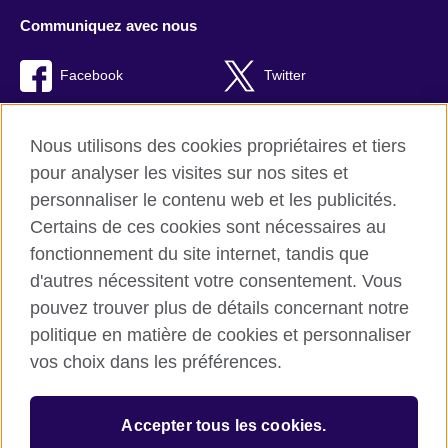
Communiquez avec nous
Facebook
Twitter
TikTok
Instagram
Nous utilisons des cookies propriétaires et tiers
Youtube
pour analyser les visites sur nos sites et
personnaliser le contenu web et les publicités.
Certains de ces cookies sont nécessaires au
fonctionnement du site internet, tandis que
British Council Global
d'autres nécessitent votre consentement. Vous
Confidentialité et conditions d'utilisation
pouvez trouver plus de détails concernant notre
Cookies
politique en matière de cookies et personnaliser
Plan du site
vos choix dans les préférences.
© 2026 British Council
Accepter tous les cookies.
L’agence britannique internationale dédiée aux domaines de
l’éducation et des relations culturelles. Une association caritative