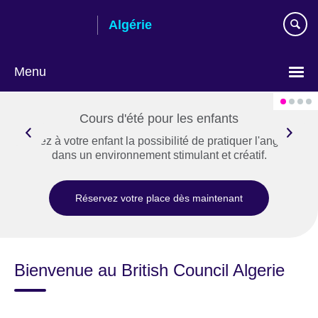
Skip
Algérie
to
main
content
Menu
Choose
your
Cours d'été pour les enfants
language
Offrez à votre enfant la possibilité de pratiquer l'anglais
dans un environnement stimulant et créatif.
Réservez votre place dès maintenant
Bienvenue au British Council Algerie