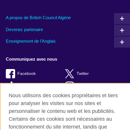
A propos de British Council Algérie
Devenez partenaire
Enseignement de l’Anglais
Communiquez avec nous
Facebook
Twitter
TikTok
Instagram
Nous utilisons des cookies propriétaires et tiers
Youtube
pour analyser les visites sur nos sites et
personnaliser le contenu web et les publicités.
Certains de ces cookies sont nécessaires au
fonctionnement du site internet, tandis que
British Council Global