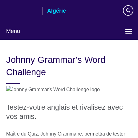
Skip
Algérie
to
main
content
Menu
Choose
your
Johnny Grammar's Word
language
Challenge
Testez-votre anglais et rivalisez avec
vos amis.
Maître du Quiz, Johnny Grammaire, permettra de tester