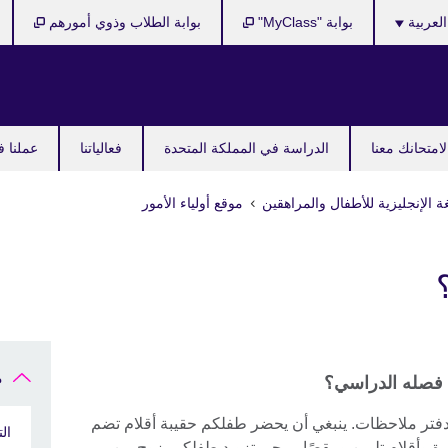
Cho
العربية
بوابة "MyClass"
بوابة الطلاب وذوي أمورهم
y
langu
امتحانك معنا
الدراسة في المملكة المتحدة
فعالياتنا
عملنا ف
ة الإنجليزية للأطفال والمراهقين
موقع أولياء الأمور
م
ى فصله الدراسي؟
 دفتر ملاحظات. ينبغي أن يحضر طفلكم حقيبة أقلام تضم
ال
ة وأقلام تلوين ومقصًا. يرجى تزويد طفلكم بزوج من