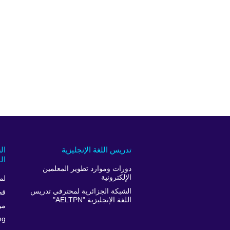
تدريس اللغة الإنجليزية
ال
ال
دورات وموارد تطوير المعلمين
الإلكترونية
لم
الشبكة الجزائرية لمحترفي تدريس
قص
اللغة الإنجليزية "AELTPN"
من
ng