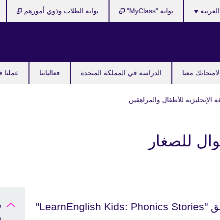
Cho
العربية
بوابة "MyClass"
بوابة الطلاب وذوي أمورهم
y
langu
امتحانك معنا
الدراسة في المملكة المتحدة
فعالياتنا
عملنا ف
ة الإنجليزية للأطفال والمراهقين
وال للصغار
LearnEnglish Kids: "
د
و