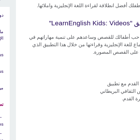
فلك أفضل انطلاقة لقراءة اللغة الإنجليزية واملائها.
دو
LearnEnglish K"
ما
حب أطفالك للقصص وساعدهم على تنمية مهاراتهم في
ال
اع للغة الإنجليزية وقراءتها من خلال هذا التطبيق الذي
 على القصص المصورة.
s (6
 (12
القدم مع تطبيق
مو
 المجلس الثقافي البريطاني
ة القدم.
تط
s"