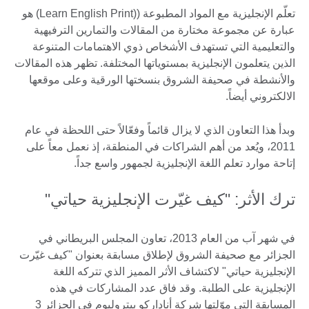
تعلّم الإنجليزية مع المواد المطبوعة ((Learn English Print) هو
عبارة عن مجموعة مختارة من المقالات والتمارين الترفيهية
والتعليمية التي تستهدف الأشخاص ذوي الاهتمامات المتنوعة
الذين يتعلمون الإنجليزية بمستوياتها المختلفة. تظهر هذه المقالات
والأنشطة في صحيفة الشروق بنسختها الورقية وعلى موقعها
الالكتروني أيضاً.
وبدأ هذا التعاون الذي لا يزال قائماً وفعّالاً حتى اللحظة في عام
2011، ويُعد من أهم الشراكات في المنطقة، إذ نعمل معاً على
إتاحة موارد تعلم اللغة الإنجليزية لجمهور واسع جداً.
ترك الأثر: "كيف غيّرت الإنجليزية حياتي"
في شهر آب من العام 2013، تعاون المجلس البريطاني في
الجزائر مع صحيفة الشروق لإطلاق مسابقة بعنوان "كيف غيّرت
الإنجليزية حياتي" لاكتشاف الأثر المميز الذي تتركه اللغة
الإنجليزية على الطلبة. وقد فاق عدد المشاركات في هذه
المسابقة التي موّلتها شركة أناداركو بيتروليوم في الجزائر 3