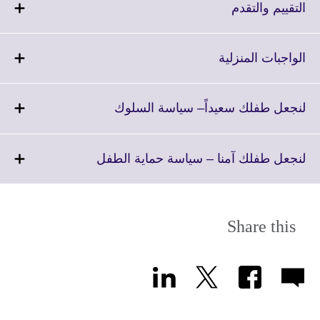
More
Click
التقييم والتقدم
information
to
available.
expand.
More
Click
الواجبات المنزلية
information
to
available.
expand.
More
Click
لنجعل طفلك سعيداً– سياسة السلوك
information
to
available.
expand.
More
Click
لنجعل طفلك آمنا – سياسة حماية الطفل
information
to
available.
expand.
More
information
Share this
available.