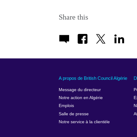
Share this
A propos de British Council Algérie
D
Message du directeur
P
Notre action en Algérie
E
Emplois
N
Salle de presse
A
Notre service à la clientèle