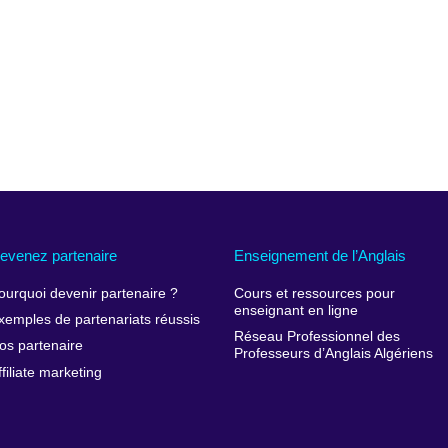
evenez partenaire
Enseignement de l’Anglais
ourquoi devenir partenaire ?
Cours et ressources pour
enseignant en ligne
xemples de partenariats réussis
Réseau Professionnel des
os partenaire
Professeurs d’Anglais Algériens
ffiliate marketing