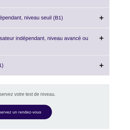
Click
dépendant, niveau seuil (B1)
to
expand.
More
lisateur indépendant, niveau avancé ou
information
available.
Click
1)
to
expand.
More
information
ervez votre test de niveau.
available.
servez un rendez-vous