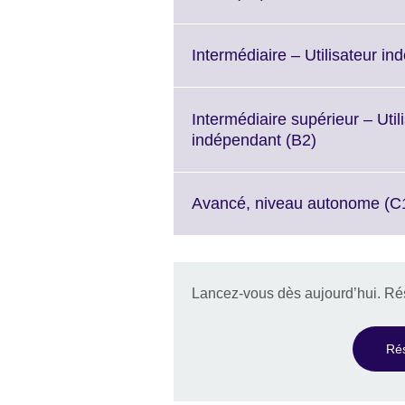
available.
to
expand.
More
Intermédiaire – Utilisateur in
information
available.
Intermédiaire supérieur – Uti
Click
indépendant (B2)
to
expand.
More
Avancé, niveau autonome (C
information
available.
Lancez-vous dès aujourd’hui. Rés
Ré