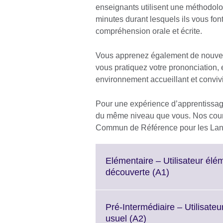
enseignants utilisent une méthodol
minutes durant lesquels ils vous font 
compréhension orale et écrite.
Vous apprenez également de nouvea
vous pratiquez votre prononciation
environnement accueillant et conviv
Pour une expérience d’apprentissag
du même niveau que vous. Nos cour
Commun de Référence pour les Lan
Elémentaire – Utilisateur élém
Click
découverte (A1)
to
expand.
More
Pré-Intermédiaire – Utilisate
information
Click
usuel (A2)