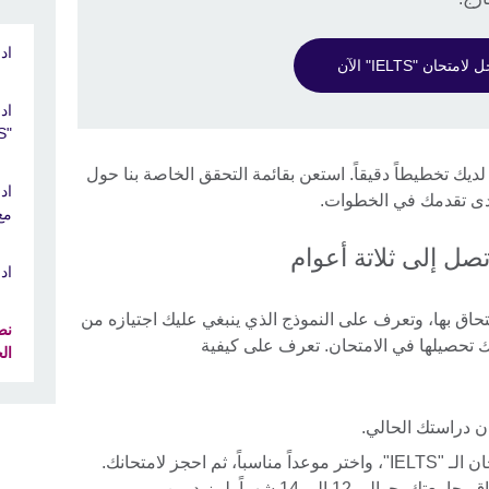
ادر
امتحان "IELTS" الآن
اد
"IELTS"
ديك تخطيطاً دقيقاً. استعن بقائمة التحقق الخاصة بنا حول
اد
مدى تقدمك في الخطوات.
مع 
دة تصل إلى ثلاتة أعوام
ادر
لتحاق بها، وتعرف على النموذج الذي ينبغي عليك اجتيازه من
نص
ال
 دراستك الحالي.
ابحث عن أقرب مركز لك لتقديم امتحان الـ "IELTS"، واختر موعداً مناسباً، ثم احجز لامتحانك.
ينبغي عليك تقديم الامتحان قبل الإلتحاق بجامعتك بحوالي 12 إلى 14 شهراً. لمزيد من