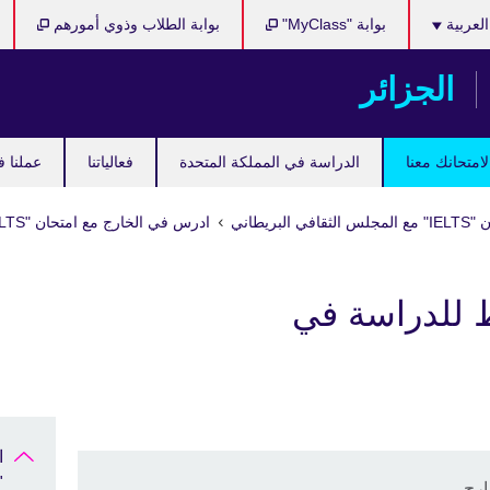
Cho
العربية
بوابة "MyClass"
بوابة الطلاب وذوي أمورهم
y
langu
الجزائر
امتحانك معنا
الدراسة في المملكة المتحدة
فعالياتنا
عملنا ف
 البريطاني
ادرس في الخارج مع امتحان "IELTS"
 للدراسة في
ا
ELTS"