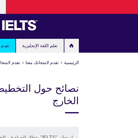
ose
Skip
our
to
age
main
content
تعلم اللغة الإنجليزية
تقدم ل
الرئيسية
تقدم لامتحانك معنا
تقدم لامتحان "IELTS" مع المجلس الثقافي
نصائح حول التخطيط
الخارج
امتحان "IELTS" يؤهلك للحياة في الخارج.