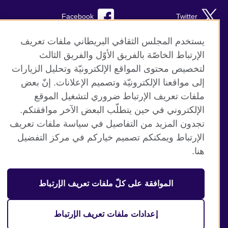
Facebook
Twitter
TikTok
Instagram
يستخدم المجلس الثقافي البريطاني ملفات تعريف
الإرتباط الخاصّة بالفريق الأوّل والفريق الثالث
Youtube
لتخصيص محتوى المواقع الإلكترونيّة وتحليل الزيارات
إلى مواقعنا الإلكترونيّة وتصميم الإعلانات. إنّ بعض
ملفات تعريف الإرتباط ضروري لتشغيل الموقع
الإلكتروني في حين يتطلّب البعض الآخر موافقتكم.
موقع المجلس الثقافي البريطاني العالمي
تجدون المزيد من التفاصيل في سياسة ملفات تعريف
الخصوصية وشروط الاستخدام
الإرتباط ويمكنكم تصميم خياركم في مركز التفضيل
ملفات تعريف الإرتباط
هنا.
خارطة الموقع
الموافقة على كلّ ملفات تعريف الإرتباط
© 2026 British Council
منظمة المملكة المتحدة الدولية للعلاقات الثقافية والفرص
التعليمية. جمعية خيرية مسجلة تحت رقم 209131 (إنجلترا وويلز)
إعدادات ملفات تعريف الإرتباط
وSC03773 (اسكتلندا).