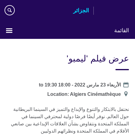
Skip
الجزائر
to
main
content
القائمة
Choose
your
عرض فيلم 'ليمبو'
language
Date
الأربعاء 23 مارس 2022 -
18:00
to
19:30
الموقع
Location: Algiers Cinémathèque
نحتفل بالابتكار والتنوع والإبداع والتميز في السينما البريطانية
حول العالم. نوفر أيضًا فرصًا دولية لمحترفي السينما في
المملكة المتحدة ونتفاوض بشأن العلاقات الإبداعية بين صانعي
الأفلام في المملكة المتحدة ونظرائهم الدوليين