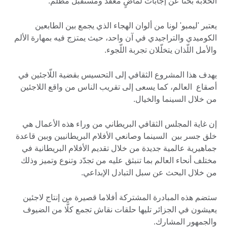
الخلّابة بحثًا عن إجابات لماضٍ معقّد ومستقبل مظلم.
يعتبر 'ليمبو' لونا من ألوان الهجاء الذي يجمع بين الطابعين
الكوميدي والتراجيدي في آن واحد، حيث يمتزج فيه بمهارة الألم
والأمل اللّذان يتخلّلان تجربة اللّجوء.
يهدف هذا المشروع الثقافي إلى التحسيس بقضية اللّاجئين في
أصقاع العالم، كما يسعى إلى تقريب الناس من واقع اللاجئين
من خلال السينما والخيال.
إن غاية المجلس الثقافي البريطاني من وراء هذه الأعمال هي
خلق جسر بين السينما وصانعي الأفلام البريطانيين وبين قاعدة
جماهيرية عالمية جديدة من خلال تقديم الأفلام البريطانية في
مختلف أنحاء العالم بما تنبثق عليه من تجدّد وتنوع وتميز وذلك
من خلال البحث عن سبل التبادل الإبداعي.
ستضم هذه المبادرة المشتركة أفلاما قصيرة من إنتاج لاجئين
يعيشون في الجزائر تليها حلقات نقاش تجمع كلًّا من الضيوف
والجمهور المشارك.