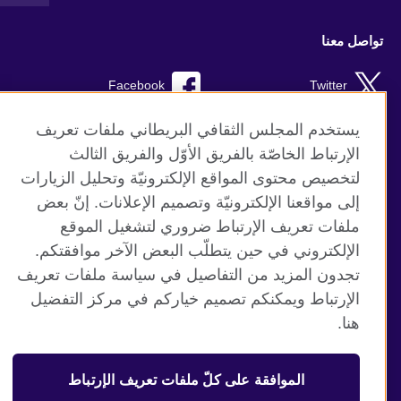
تواصل معنا
Facebook
Twitter
TikTok
Instagram
يستخدم المجلس الثقافي البريطاني ملفات تعريف
الإرتباط الخاصّة بالفريق الأوّل والفريق الثالث
Youtube
لتخصيص محتوى المواقع الإلكترونيّة وتحليل الزيارات
إلى مواقعنا الإلكترونيّة وتصميم الإعلانات. إنّ بعض
ملفات تعريف الإرتباط ضروري لتشغيل الموقع
الإلكتروني في حين يتطلّب البعض الآخر موافقتكم.
موقع المجلس الثقافي البريطاني العالمي
تجدون المزيد من التفاصيل في سياسة ملفات تعريف
الخصوصية وشروط الاستخدام
الإرتباط ويمكنكم تصميم خياركم في مركز التفضيل
ملفات تعريف الإرتباط
هنا.
خارطة الموقع
الموافقة على كلّ ملفات تعريف الإرتباط
© 2026 British Council
منظمة المملكة المتحدة الدولية للعلاقات الثقافية والفرص