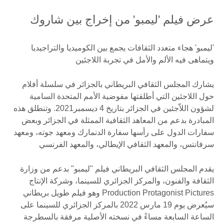
عرض فيلم 'ليمبو' من إخراج بين شاروك
'ليمبو' هجاء متعدد الثقافات يجمع بين الكوميديا والتراجيديا
ويتماهى فيه الألم والأمل في تجربة اللاجئين
يشارك المجلس الثقافي البريطاني بالجزائر في سلسلة أفلام
حول اللاجئين التي أطلقتها مفوضية الأمم المتحدة السامية
لشؤون اللاّجئين في الجزائر بتاريخ 4 ديسمبر2021. وتنطلق هذه
المبادرة بدعم من المعاهد الثقافية الممثلة في الجزائر وبعض
سفارات الدول على رأسها سفارة الدنمارك ومعهد جوته، ومعهد
سرفانتس، والمعهد الثقافي الإيطالي، والمعهد الفرنسي
يقدم المجلس الثقافي البريطاني فيلم "ليمبو" بدعم من وزارة
الثقافة والفنون، والمركز الجزائري للسينما، وشركة الإنتاج
Production Protagonist Pictures وهو فيلم طويل بريطاني
سيُعرض يوم 19 مارس 2022 بالمركز الجزائري للسينما على
الساعة السابعة مساءً في نسخته الأصلية مرفقة بالسطرجة