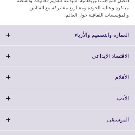
أفضل المواهب البريطانية المبدعة لتقديم فعاليات وأنشطة
مبتكرة وعالية الجودة ومشاريع مشتركة مع الفنانين
والمؤسسات الثقافية حول العالم.
Click
العمارة والتصميم والأزياء
to
expand.
More
Click
الاقتصاد الإبداعي
information
to
available.
expand.
More
Click
الأفلام
information
to
available.
expand.
More
Click
الأدب
information
to
available.
expand.
More
Click
الموسيقى
information
to
available.
expand.