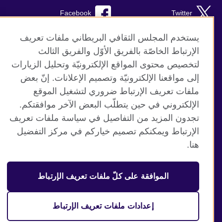
Facebook
Twitter
TikTok
Instagram
يستخدم المجلس الثقافي البريطاني ملفات تعريف
الإرتباط الخاصّة بالفريق الأوّل والفريق الثالث
Youtube
لتخصيص محتوى المواقع الإلكترونيّة وتحليل الزيارات
إلى مواقعنا الإلكترونيّة وتصميم الإعلانات. إنّ بعض
ملفات تعريف الإرتباط ضروري لتشغيل الموقع
الإلكتروني في حين يتطلّب البعض الآخر موافقتكم.
موقع المجلس الثقافي البريطاني العالمي
تجدون المزيد من التفاصيل في سياسة ملفات تعريف
الخصوصية وشروط الاستخدام
الإرتباط ويمكنكم تصميم خياركم في مركز التفضيل
ملفات تعريف الإرتباط
هنا.
خارطة الموقع
الموافقة على كلّ ملفات تعريف الإرتباط
© 2026 British Council
منظمة المملكة المتحدة الدولية للعلاقات الثقافية والفرص
التعليمية. جمعية خيرية مسجلة تحت رقم 209131 (إنجلترا وويلز)
إعدادات ملفات تعريف الإرتباط
وSC03773 (اسكتلندا).