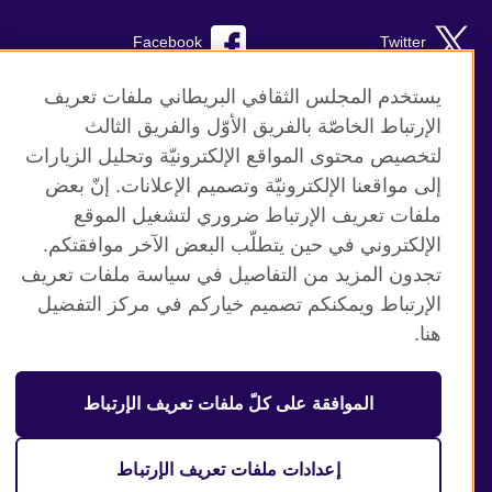
Facebook
Twitter
TikTok
Instagram
يستخدم المجلس الثقافي البريطاني ملفات تعريف
الإرتباط الخاصّة بالفريق الأوّل والفريق الثالث
Youtube
لتخصيص محتوى المواقع الإلكترونيّة وتحليل الزيارات
إلى مواقعنا الإلكترونيّة وتصميم الإعلانات. إنّ بعض
ملفات تعريف الإرتباط ضروري لتشغيل الموقع
الإلكتروني في حين يتطلّب البعض الآخر موافقتكم.
موقع المجلس الثقافي البريطاني العالمي
تجدون المزيد من التفاصيل في سياسة ملفات تعريف
الخصوصية وشروط الاستخدام
الإرتباط ويمكنكم تصميم خياركم في مركز التفضيل
ملفات تعريف الإرتباط
هنا.
خارطة الموقع
الموافقة على كلّ ملفات تعريف الإرتباط
© 2026 British Council
منظمة المملكة المتحدة الدولية للعلاقات الثقافية والفرص
التعليمية. جمعية خيرية مسجلة تحت رقم 209131 (إنجلترا وويلز)
إعدادات ملفات تعريف الإرتباط
وSC03773 (اسكتلندا).