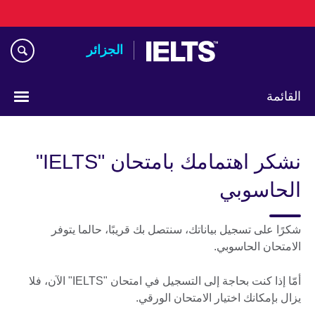
Skip
to
main
الجزائر
content
القائمة
Choose
your
نشكر اهتمامك بامتحان "IELTS"
language
الحاسوبي
شكرًا على تسجيل بياناتك، سنتصل بك قريبًا، حالما يتوفر
الامتحان الحاسوبي.
أمّا إذا كنت بحاجة إلى التسجيل في امتحان "IELTS" الآن، فلا
يزال بإمكانك اختيار الامتحان الورقي.