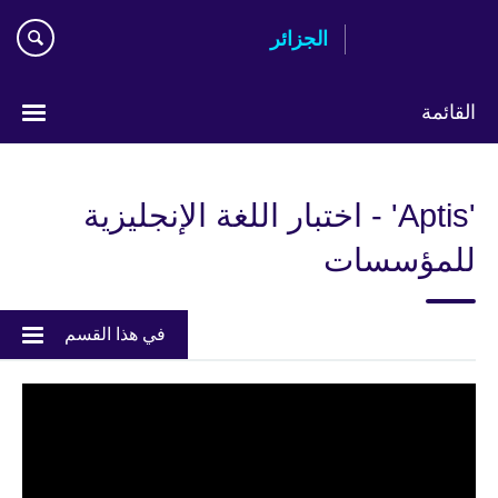
Skip
الجزائر
to
main
content
القائمة
Choose
your
'Aptis' - اختبار اللغة الإنجليزية
language
للمؤسسات
في هذا القسم