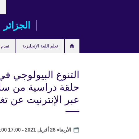
ose
Skip
our
to
age
main
الجزائر
content
تعلم اللغة الإنجليزية
تقدم ل
التنوع البيولوجي في
حلقة دراسية من سل
عبر الإنترنيت عن تغي
Date
الأربعاء 28 أفريل 2021 -
17:00
to
:00