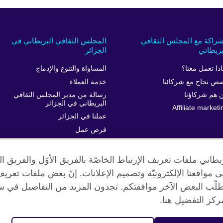
شراكة مع المجلس الثقافي
المجلس الثقافي البريطاني في
بريطاني
الجزائر
اذا تعمل معنا؟
المساواة والتنوع والإدماج
ص نجاح مع شركائنا
خدمة العملاء
 هم شركاؤنا
رسالة من مدير المجلس الثقافي
البريطاني في الجزائر
Affiliate marketi
عملنا في الجزائر
فرص عمل
الركن الصحفي
طاني ملفات تعريف الإرتباط الخاصّة بالفريق الأوّل والفريق 
 إلى مواقعنا الإلكترونيّة وتصميم الإعلانات. إنّ بعض ملفات تع
طلّب البعض الآخر موافقتكم. تجدون المزيد من التفاصيل في س
الخصوصية وشروط الاستخدام
ملفات تعريف الإرتباط
خارطة الموقع
كز التفضيل هنا.