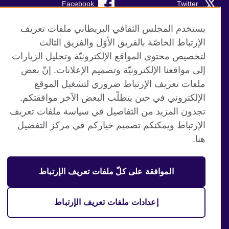
Facebook
Twitter
TikTok
Instagram
يستخدم المجلس الثقافي البريطاني ملفات تعريف
الإرتباط الخاصّة بالفريق الأوّل والفريق الثالث
Youtube
لتخصيص محتوى المواقع الإلكترونيّة وتحليل الزيارات
إلى مواقعنا الإلكترونيّة وتصميم الإعلانات. إنّ بعض
ملفات تعريف الإرتباط ضروري لتشغيل الموقع
الإلكتروني في حين يتطلّب البعض الآخر موافقتكم.
موقع المجلس الثقافي البريطاني العالمي
تجدون المزيد من التفاصيل في سياسة ملفات تعريف
الخصوصية وشروط الاستخدام
الإرتباط ويمكنكم تصميم خياركم في مركز التفضيل
ملفات تعريف الإرتباط
هنا.
خارطة الموقع
الموافقة على كلّ ملفات تعريف الإرتباط
© 2026 British Council
منظمة المملكة المتحدة الدولية للعلاقات الثقافية والفرص
التعليمية. جمعية خيرية مسجلة تحت رقم 209131 (إنجلترا وويلز)
إعدادات ملفات تعريف الإرتباط
وSC03773 (اسكتلندا).