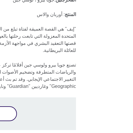
المنتج
: أوربان والاس
"إيف" هي القصة العميقة لفتاة تبلغ من
المتحدة المعزولة التي تابعت رحلتها با
قصتها التعقيد البشري في مواجهة الأزمة ا
للعائلة البريطانية.
تصنع جويا بيرو ولوسي جين أفلامًا تركز 
والرياضات المتطرفة وتضخيم الأصوات الم
Geographic" وغارديين "Guardian" وناونس "Nowness" وفايس "VICE" وغيرها من المحطات.