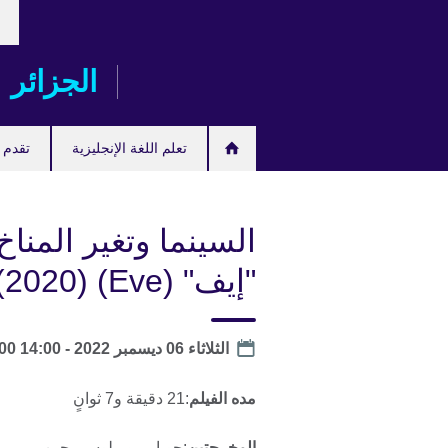
ose
Skip
our
to
age
main
الجزائر
content
تعلم اللغة الإنجليزية
تقدم ل
السينما وتغير المناخ
"إيف" (Eve) (2020)
Date
الثلاثاء 06 ديسمبر 2022 -
14:00
to
00
مده الفيلم
:21 دقيقة و7 ثوانٍ
المخرجتين
:جويا بيرو ، لوسي جين