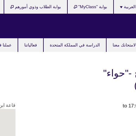
Cho
العربية
بوابة "MyClass"
بوابة الطلاب وذوي أمورهم
y
langu
امتحانك معنا
الدراسة في المملكة المتحدة
فعالياتنا
عملنا ف
 -"حواء"
قاعة ابن
17: