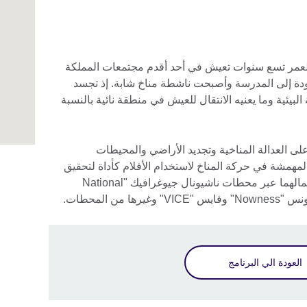
 العمر تسع سنوات تعيش في أحد أقدم مجتمعات المملكة
لعودة إلى المدرسة وأصبحت ناشطة مناخ شابة. إذ تجسد
لبيئية وما يعنيه الانتقال للعيش في منطقة نائية بالنسبة
على العدالة المناخية وتجديد الأراضي والمحيطات
همشة في حركة المناخ لاستخدام الأفلام كأداة لتحقيق
التغيير الاجتماعي الإيجابي. وقد تم بث أعمالهما عبر محطات ناشيونال جيوغرافيك "National
العودة الي البرنامج