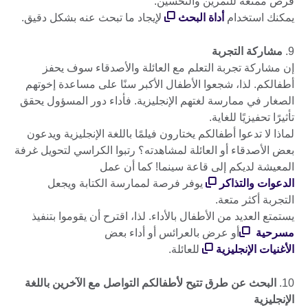
فرص ممتعة للتمرين والتحسين.
يمكنك استخدام
أداة البحث
لإيجاد ما تبحث عنه بشكل دقيق.
9.
مشاركة التجربة
إن مشاركة تجربة التعلم مع العائلة والأصدقاء سوف يحفز
أطفالكم. لذا، شجعوا الأطفال الأكبر سنًا على مساعدة إخوتهم
الصغار في ممارسة لغتهم الإنجليزية. فأداء دور المسؤول يحقق
تأثيرًا تحفيزيًا للغاية.
لماذا لا تدعوا أطفالكم يختارون فيلمًا باللغة الإنجليزية ويدعون
بعض الأصدقاء أو العائلة لمشاهدته؟ رتبوا الكراسي لتحويل غرفة
المعيشة لديكم إلى قاعة سينما! كما أن عمل
الدعوات والتذاكر
يوفر فرصة لممارسة الكتابة ويجعل
التجربة أكثر متعة.
يستمتع العديد من الأطفال بالأداء. لذا، اقترح أن يقوموا بتنفيذ
مسرحية
أو عرض بالعرائس أو أداء بعض
الأغنيات الإنجليزية
للعائلة.
10.
البحث عن طرق تتيح لأطفالكم التواصل مع الآخرين باللغة
الإنجليزية