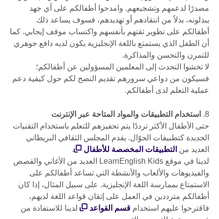
مصدرًا لدعمهم وتشجيعهم. وامدحوا أطفالكم على أي جهد
يبذلونه، بدلاً من انتقادهم أو تهديدهم، فسوف يساعد ذلك
أطفالكم على تطوير ثقتهم بأنفسهم واكتساب موقف إيجابي. كما
أن الطفل الذي يستمتع باللغة الإنجليزية يكون لديه دافع جوهري
للتمرن والتحسن والمذاكرة.
لا تخشوا التحدث إلى المعلمين المسؤولين عن أطفالكم؛
فسيكون من دواعي سرورهم تقديم النصح لكم حول كيفية دعم
عملية التعلم لدى أطفالكم.
8.
استخدام التطبيقات والمواد المتاحة عبر الإنترنت
حتى الأطفال الأكثر ترددًا يتم تحفيزهم للتعلم باستخدام التقنيات
الجديدة كتطبيقات الجوّال. يقدم المجلس الثقافي البريطاني
العديد من
التطبيقات المخصصة للأطفال
.
لدينا في موقع LearnEnglish Kids العديد من الأغاني والقصص
والفيديوهات والألعاب والأنشطة التي تساعد أطفالكم على
الاستمتاع بممارسة اللغة الإنجليزية. على سبيل المثال، إذا كان
أطفالكم مترددين في العمل على إتقان قواعد اللغة لديهم،
فاقترحوا عليهم استخدام
قسم القواعد
لدينا للاستفادة من