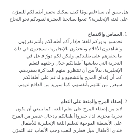
هل سبق أن تساءلتم يومًا كيف يمكنك تحفيز أطفالكم للتمرّن
على لغته الإنجليزية؟ اتبعوا نصائحنا العشرة لتقودكم نحو النجاح!
الحماس والاندماج
تحمسوا بدوركم للغة؛ فإذا رآكم أطفالكم وأنتم تقرؤون
وتشاهدون الأفلام وتتحدثون بالإنجليزية، سيجدون في ذلك
ما يحفزهم على تقليدكم. وليكن لكم دورٌ فاعل في
التجربة التي يعايشها أطفالكم خلال رحلتهم لتعلم
الإنجليزية، بدلاً من أن تنتظروا منهم المذاكرة بمفردهم.
كما أن إغداق المديح والتشجيع والدعم على أطفالكم
سيعزز من ثقتهم بأنفسهم، كما سيزيد من الدافع لديهم.
إضفاء المرح والمتعة على التعلم
لابد من إضفاء المرح على تعلم اللغة، كما ينبغي أن يكون
تجربةً مجزية. لذا، حفزوا أطفالكم بإدخال عنصر من المرح
على الأنشطة الموجهة لتعليم اللغة الإنجليزية للأطفال.
فلدى الأطفال ميل فطري للعب وحب الألعاب عند التمرّن