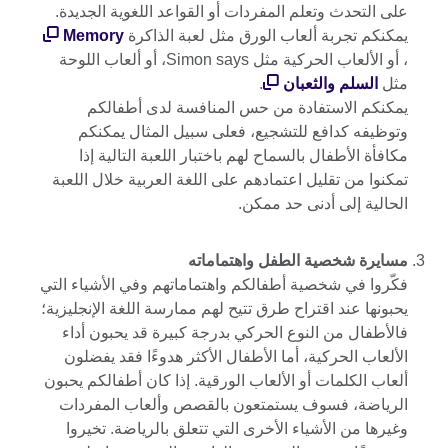
على التحدث وتعلم المفردات أو القواعد اللغوية الجديدة.
يمكنكم تجربة ألعاب الورق مثل لعبة الذاكرة
Memory
، أو الألعاب الحركية مثل Simon says، أو ألعاب اللوحة
مثل
السلم والثعبان
.
يمكنكم الاستفادة من حس المنافسة لدى أطفالكم
وتوظيفه كدافع للتشجيع، فعلى سبيل المثال يمكنكم
مكافأة الأطفال بالسماح لهم باختبار اللعبة التالية إذا
تمكنوا من تقليل اعتمادهم على اللغة العربية خلال اللعبة
الحالية إلى أدنى حد ممكن.
مسايرة شخصية الطفل واهتماماته
فكّروا في شخصية أطفالكم واهتماماتهم وفي الأشياء التي
يحبونها عند اقتراح طرق تتيح لهم ممارسة اللغة الإنجليزية؛
فالأطفال من النوع الحركي بدرجة كبيرة قد يحبون أداء
الألعاب الحركية، أما الأطفال الأكثر هدوءًا فقد يفضلون
ألعاب الكلمات أو الألعاب الورقية. إذا كان أطفالكم يحبون
الرياضة، فسوف يستمتعون بالقصص وألعاب المفردات
وغيرها من الأشياء الأخرى التي تتعلق بالرياضة. تخيروا