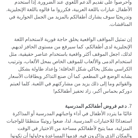
واحرصوا على تقديم الدعم اللغوي عند الضرورة. إذا استخدم
الأطفال عبارات باللغة العربية، فكرروا ما قالوه باللغة الإنجليزية.
وتدريجيًا سوف يشارك أطفالكم بالمزيد من الجمل الحوارية في
المناقشات.
إن تمثيل المواقف الواقعية يخلق حاجة فورية لاستخدام اللغة
الإنجليزية لدى أطفالكم، كما سيرفع من مستوى الحافز لديهم.
لذلك، اجعل الموقف أكثر واقعية باستخدام عناصر حقيقية، مثل
استخدام الدمى والألعاب للموقف الخاص بمحل الألعاب، وترتيب
الكراسي بشكل يحاكي شكل الحافلة؛ وإعداد طاولة بشكل
يشابه الوضع في المطعم. كما أن صنع التذاكر وبطاقات الأسعار
والقوائم وما إلى ذلك يزيد من مشاركتهم في اللعبة. كلما لعبتم
دوركم بحماس أكبر، زاد تحفيز أطفالكم!
7.
دعم فروض أطفالكم المدرسية
غالبًا ما يتردد الأطفال في أداء واجباتهم المدرسية أو المذاكرة
استعدادًا للاختبارات المدرسية. لذا، ضعوا روتينًا منتظمًا للواجبات
المنزلية، مما يتيح لأطفالكم مساحة من الاختيار في الوقت
والمكان الذي يذاكرون فيه. قدموا المساعدة وحاولوا أن تكونوا