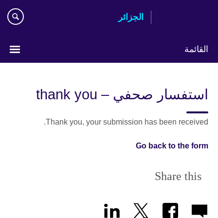
Skip
الجزائر
to
main
content
القائمة
Choose
your
استفسار صحفي – thank you
language
Thank you, your submission has been received.
Go back to the form
Share this